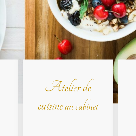
Atelier de
cuisine
au cabinet