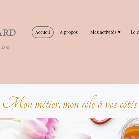
CARD
Accueil
A propos...
Mes activités
Le 
iste
Mon métier, mon rôle à vos côtés